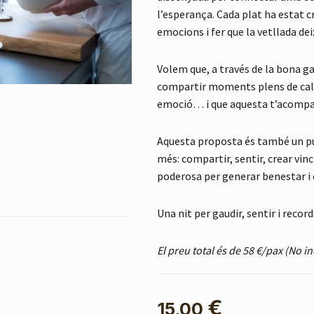
l’esperança. Cada plat ha estat 
emocions i fer que la vetllada d
Volem que, a través de la bona 
compartir moments plens de calid
emoció… i que aquesta t’acompany
Aquesta proposta és també un pu
més: compartir, sentir, crear vin
poderosa per generar benestar i o
Una nit per gaudir, sentir i reco
El preu total és de 58 €/pax (No in
€
15,00