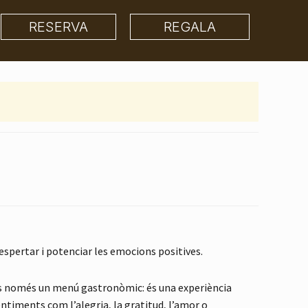
RESERVA
REGALA
espertar i potenciar les emocions positives.
s només un menú gastronòmic: és una experiència
timents com l’alegria, la gratitud, l’amor o