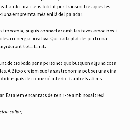
creat amb cura i sensibilitat per transmetre aquestes
eixi una empremta més enllà del paladar.
gastronomia, puguis connectar amb les teves emocions i
esa i energia positiva. Que cada plat desperti una
i durant tota la nit.
nt de trobada per a persones que busquen alguna cosa
cles. A Bitxo creiem que la gastronomia pot ser una eina
brir espais de connexió interior i amb els altres.
rdar. Estarem encantats de tenir-te amb nosaltres!
clou celler)