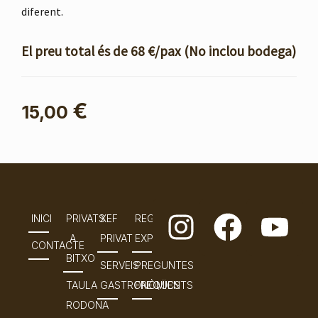
diferent.
El preu total és de 68 €/pax (No inclou bodega)
€
15,00
INICI
PRIVATS
XEF
REGALA
A
PRIVAT
EXPERÈNCIES
CONTACTE
BITXO
SERVEIS
PREGUNTES
TAULA
GASTRONÒMICS
FREQÜENTS
RODONA