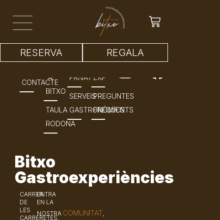
Prueba formulario por pasos
RESERVA
REGALA
INICI
PRIVATS
XEF
REGALA
A
PRIVAT
EXPERÈNCIES
CONTACTE
BITXO
SERVEIS
PREGUNTES
TAULA
GASTRONÒMICS
FREQÜENTS
RODONA
Bitxo
Gastroexperiències
CARRER
ENTRA
DE
EN LA
LES
COMUNITAT
NOSTRA
,
CARRERETES,