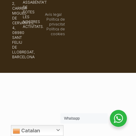
ASSABENTA’T
2,
DE
CARRER
TOTES
MIGUEL
Avís legal
LES
DE
Política de
NOSTRES
CERVANTES,
privacitat
ACTIVITATS.
4,
Política de
08980
cookies
SANT
FELIU
DE
LLOBREGAT,
BARCELONA
Whatsapp
Catalan